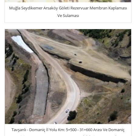
Muğla Seydikemer Arsaköy Göleti Rezervuar Membran Kaplaması
Ve Sulaması
Tavşanlı - Domaniç İl Yolu Km: 5+500 - 31+660 Arası Ve Domaniç