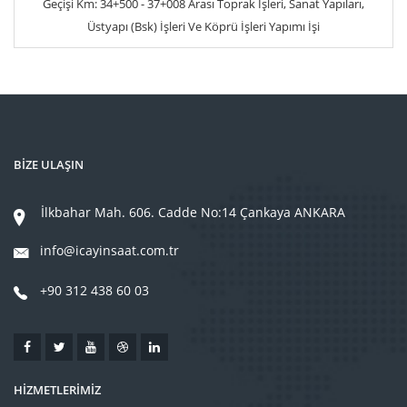
Geçişi Km: 34+500 - 37+008 Arası Toprak İşleri, Sanat Yapıları,
Üstyapı (Bsk) İşleri Ve Köprü İşleri Yapımı İşi
BİZE ULAŞIN
İlkbahar Mah. 606. Cadde No:14 Çankaya ANKARA
info@icayinsaat.com.tr
+90 312 438 60 03
HİZMETLERİMİZ